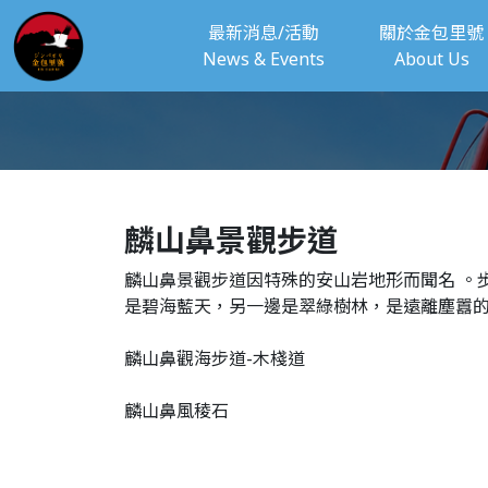
最新消息/活動
關於金包里號
News & Events
About Us
麟山鼻景觀步道
麟山鼻景觀步道因特殊的安山岩地形而聞名 。
是碧海藍天，另一邊是翠綠樹林，是遠離塵囂的
麟山鼻觀海步道-木棧道
麟山鼻風稜石